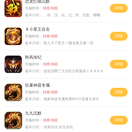
恐龙扛狼沉默
详情
开服时间：
10月/10日
版本介绍：
﹍你﹍没﹍玩﹍过﹍的﹍沉默﹍嘟嘟﹍武易﹍
８０星王合击
详情
开服时间：
10月/10日
版本介绍：
散人天下星王+1魔龙教主爆一切
秋风传纪
详情
开服时间：
10月/10日
版本介绍：
超低消费三天合区沙奖最高１８８８８
狂暴神器专属
详情
开服时间：
10月/10日
版本介绍：
独家神器专属奇遇BOOS首爆大米不
九九沉默
详情
开服时间：
10月/10日
版本介绍：
全新玩法·此生必玩