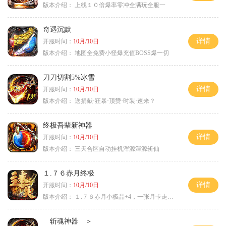
版本介绍：
上线１０倍爆率零冲全满玩全服一
奇遇沉默
详情
开服时间：
10月/10日
版本介绍：
地图全免费小怪爆充值BOSS爆一切
刀刀切割5%冰雪
详情
开服时间：
10月/10日
版本介绍：
送捐献·狂暴·顶赞·时装·速来？
终极吾辈新神器
详情
开服时间：
10月/10日
版本介绍：
三天合区自动挂机浑源渾源斩仙
１.７６赤月终极
详情
开服时间：
10月/10日
版本介绍：
１.７６赤月小极品+4，一张月卡走天涯a
斩魂神器 ＞