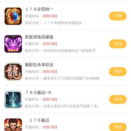
１７６全国独一
详情
开服时间：
10月/10日
版本介绍：
１７６单挑群怪地图超多〉
新版酒鬼高爆版
详情
开服时间：
10月/10日
版本介绍：
自动挂机自动捡物自动？解放双手
魅影狂杀单职业
详情
开服时间：
10月/10日
版本介绍：
爆率全开刀刀切割无限鞭尸自动捡物
７６小极品+６
详情
开服时间：
10月/10日
版本介绍：
沙老大奖励100%沙捐货币超级７连鞭尸
１７６极品
详情
开服时间：
10月/10日