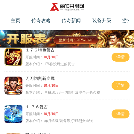
主页
传奇攻略
传奇新闻
装备升级
游戏
更新时间：2025-10-10
１７６特色复古
详情
开服时间：
10月/10日
版本介绍：
176你没玩过的复古
刀刀切割新专属
详情
开服时间：
10月/10日
版本介绍：
单挑BOSS一切靠打爆率全开长久稳
１·７６复古
详情
开服时间：
10月/10日
版本介绍：
赤月终级/装备靠打/双烈火道强