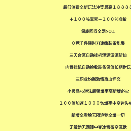
超低消费全新玩法沙奖最高１８８８
＋１００％毒素＋１００％准敏
保底回収全网NO.1
０茺千件限时刀速嗨装备乱爆
三天合区自动挂机浑源渾源斩仙
内置挂机自动捡收装备保值长期耐玩
三职业均衡激情热血怀恋
小极品+5道法超猛爆率高新版必火
１００倍加速１０００％爆率中变迷失
新版全看脸无限追梦全爆一切
无赞助无回馈中变冰雪微变沉默