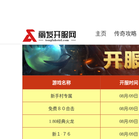
主页
传奇攻略
游戏名称
开服时间
新手村专属
08月/09日
免费８０合击
08月/09日
1.80经典火龙
08月/09日
新１·７６
08月/09日